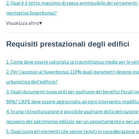
2. Qual è il tetto massimo di spesa ammissibile dei serramenti 
normativa Superbonus?
Visualizza altro
▼
Requisiti prestazionali degli edifici
1. Come deve essere calcolata la trasmittanza media per le ver
2. Per l’accesso al Superbonus 110% quali parametri devono ess
urbanistica dell’edificio?
3. Quali documenti sono utili per usufruire dei benefici fiscali in
90%? L’APE deve essere aggiornato ad ogni intervento modifica
4. In una ristrutturazione è possibile usufruire della detrazione 
recupero del patrimonio edilizio per un appartamento e per un
5. Quali sono gli elementi che vanno tenuti in considerazione p