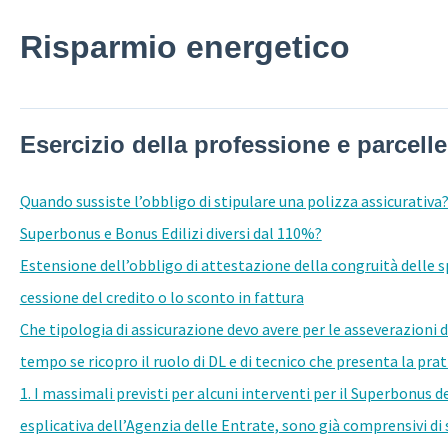
Risparmio energetico
Esercizio della professione e parcelle
Quando sussiste l’obbligo di stipulare una polizza assicurativa?
Superbonus e Bonus Edilizi diversi dal 110%?
Estensione dell’obbligo di attestazione della congruità delle s
cessione del credito o lo sconto in fattura
Che tipologia di assicurazione devo avere per le asseverazioni
tempo se ricopro il ruolo di DL e di tecnico che presenta la pra
1. I massimali previsti per alcuni interventi per il Superbonus d
esplicativa dell’Agenzia delle Entrate, sono già comprensivi di