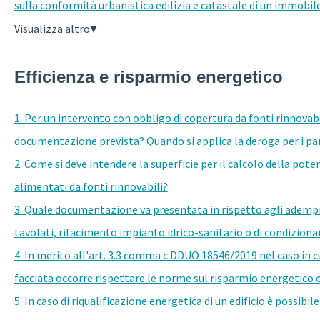
sulla conformità urbanistica edilizia e catastale di un immobi
Visualizza altro
▼
Efficienza e risparmio energetico
1. Per un intervento con obbligo di copertura da fonti rinnovabil
documentazione prevista? Quando si applica la deroga per i pann
2. Come si deve intendere la superficie per il calcolo della pot
alimentati da fonti rinnovabili?
3. Quale documentazione va presentata in rispetto agli adempi
tavolati, rifacimento impianto idrico-sanitario o di condizion
4. In merito all'art. 3.3 comma c DDUO 18546/2019 nel caso in cui
facciata occorre rispettare le norme sul risparmio energetico 
5. In caso di riqualificazione energetica di un edificio è possib