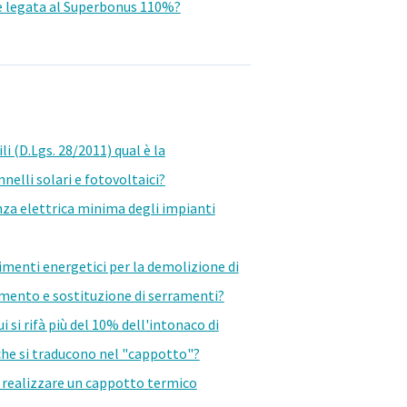
le legata al Superbonus 110%?
i (D.Lgs. 28/2011) qual è la
elli solari e fotovoltaici?
enza elettrica minima degli impianti
menti energetici per la demolizione di
amento e sostituzione di serramenti?
 si rifà più del 10% dell'intonaco di
che si traducono nel "cappotto"?
ile realizzare un cappotto termico