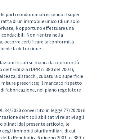
 le parti condominiali essendo il super
tratta di un immobile unico (di un solo
private, è opportuno effettuare una
 riconducibili. Non rientra nella
a, occorre certificare la conformità
 chiede la detrazione.
lazioni fiscali se manca la conformità
o dell’Edilizia (DPR n. 380 del 2001),
 altezza, distacchi, cubatura o superficie
 misure prescritte; il mancato rispetto
 di fabbricazione, nel piano regolatore
DL 34/2020 convertito in legge 77/2020) il
zione dei titoli abilitativi relativi agli
ciplinati dal presente articolo, le
 degli immobili plurifamiliari, di cui
e della Repubblica 6 giugno 2001, n. 380, e