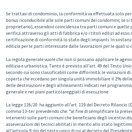
Se trattasi di condominio, la conformità va effettuata solo per
bonus riconducibile alle sole parti comuni dei condomini; se si 
proprietario), essendovi coincidenza tra parti comuni e quelle 
verifica attraverso gli atti di fabbrica e/o i titoli edilizi ad esso
certificazione di conformità lo stato degli impianti. In sostanz
edilizia per le parti interessate dalle lavorazioni per le quali si
La regola generale vuole che non si possano applicare le agevo
edilizia e urbanistica. Tanto è previsto all’art. 49 del Testo Unic
secondo cui sono classificabili come difformità: le violazioni di
coperta che eccedano per singola unità immobiliare il 2% delle
delle destinazioni e degli allineamenti indicati nel programma
generale e nei piani particolareggiati di esecuzione.
La legge 126/20 ha aggiunto all’art. 119 del Decreto Rilancio (
comma 13-ter prevedendo che: “al fine di semplificare la presenta
interventi sulle parti comuni che beneficiano degli incentivi dis
asseverazioni dei tecnici abilitati in merito allo stato legittimo
all’articolo 9-bis del testo unico di cui al decreto del President