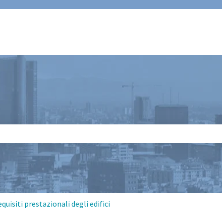
 il campo di ricerca è vuoto.
quisiti prestazionali degli edifici