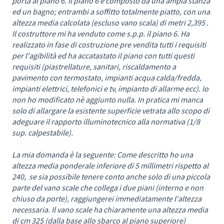
porta al piano 6. Il piano 6 è composto da una ampia stanza
ed un bagno; entrambi a soffitto totalmente piatto, con una
altezza media calcolata (escluso vano scala) di metri 2,395 .
Il costruttore mi ha venduto come s.p.p. il piano 6. Ha
realizzato in fase di costruzione pre vendita tutti i requisiti
per l'agibilità ed ha accatastato il piano con tutti questi
requisiti (piastrellature, sanitari, riscaldamento a
pavimento con termostato, impianti acqua calda/fredda,
impianti elettrici, telefonici e tv, impianto di allarme ecc). Io
non ho modificato nè aggiunto nulla. In pratica mi manca
solo di allargare la esistente superficie vetrata allo scopo di
adeguare il rapporto illuminotecnico alla normativa (1/8
sup. calpestabile).
La mia domanda è la seguente: Come descritto ho una
altezza media ponderale inferiore di 5 millimetri rispetto al
240, se sia possibile tenere conto anche solo di una piccola
parte del vano scale che collega i due piani (interno e non
chiuso da porte), raggiungerei immediatamente l'altezza
necessaria. Il vano scale ha chiaramente una altezza media
di cm 325 (dalla base allo sbarco al piano superiore)