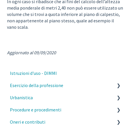
In ogni caso si ribadisce che ai fini del calcolo dell’altezza
media ponderale di metri 2,40 non può essere utilizzato un
volume che si trovi a quota inferiore al piano di calpestio,
non appartenente al piano stesso, quale ad esempio il
vano scala.
Aggiornato al 09/09/2020
Istruzioni d'uso - DIMMI
Esercizio della professione
Urbanistica
Parcelle, contratti e diritto civile
Procedure e procedimenti
Deontologia
PGT Milano- Norme morfologiche
Oneri e contributi
Responsabilità del professionista
PGT Milano- Piano delle regole
Titoli abilitativi ed edilizi