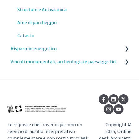
Strutture e Antisismica
Aree di parcheggio
Catasto
Risparmio energetico
Vincoli monumentali, archeologici e paesaggistici
Esercizio della professione e parcelle
Requisiti prestazionali degli edifici
Commissione del Paesaggio Milano
Efficienza e risparmio energetico
Autorizzazione Paesaggistica Semplificata
Normativa di riferimento
Vincoli monumentali
Vincoli paesaggistici
Le risposte che troverai qui sono un
Copyright ©
servizio di ausilio interpretativo
2025, Ordine
complementare e non sostitutivo agli
degli Architetti