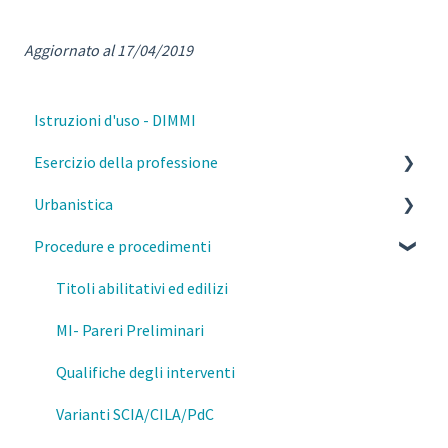
Aggiornato al 17/04/2019
Istruzioni d'uso - DIMMI
Esercizio della professione
Urbanistica
Parcelle, contratti e diritto civile
Procedure e procedimenti
Deontologia
PGT Milano- Norme morfologiche
Responsabilità del professionista
PGT Milano- Piano delle regole
Titoli abilitativi ed edilizi
Privacy e GDPR
PGT Milano- Piano dei servizi
MI- Pareri Preliminari
Fisco
Piano di governo del territorio
Qualifiche degli interventi
Prevenzione e Sicurezza Antincendio
Attestazione della consistenza Edilizia
Varianti SCIA/CILA/PdC