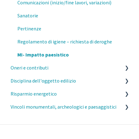
Formazione
Salvaguardia
Comunicazioni (inizio/fine lavori, variazioni)
Mutamenti di destinazione d'uso
Sanatorie
Esercizio della professione
Pertinenze
Regolamento di igiene – richiesta di deroghe
MI- Impatto paesistico
Oneri e contributi
Disciplina dell'oggetto edilizio
MI- Oneri urbanistici
Risparmio energetico
MI- Contributo di costruzione
Caratteristiche costruttive e funzionali degli edifici
Vincoli monumentali, archeologici e paesaggistici
MI- Monetizzazione
Distanze
Esercizio della professione e parcelle
Elementi aggettanti delle facciate, parapetti e
Requisiti prestazionali degli edifici
Commissione del Paesaggio Milano
davanzali
Efficienza e risparmio energetico
Autorizzazione Paesaggistica Semplificata