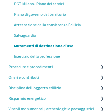
Privacy e GDPR
PGT Milano- Piano dei servizi
Fisco
Piano di governo del territorio
Prevenzione e Sicurezza Antincendio
Attestazione della consistenza Edilizia
Formazione
Salvaguardia
Mutamenti di destinazione d'uso
Esercizio della professione
Procedure e procedimenti
Oneri e contributi
Titoli abilitativi ed edilizi
Disciplina dell'oggetto edilizio
MI- Pareri Preliminari
MI- Oneri urbanistici
Risparmio energetico
Qualifiche degli interventi
MI- Contributo di costruzione
Caratteristiche costruttive e funzionali degli edifici
Vincoli monumentali, archeologici e paesaggistici
Varianti SCIA/CILA/PdC
MI- Monetizzazione
Distanze
Esercizio della professione e parcelle