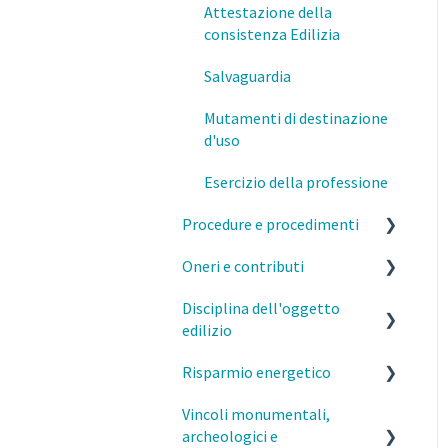
Attestazione della
Formazione
consistenza Edilizia
Salvaguardia
Mutamenti di destinazione
d'uso
Esercizio della professione
Procedure e procedimenti
Oneri e contributi
Titoli abilitativi ed edilizi
Disciplina dell'oggetto
MI- Pareri Preliminari
MI- Oneri urbanistici
edilizio
Qualifiche degli interventi
MI- Contributo di
Risparmio energetico
costruzione
Caratteristiche costruttive
Varianti SCIA/CILA/PdC
e funzionali degli edifici
Vincoli monumentali,
MI- Monetizzazione
Esercizio della professione
Comunicazioni (inizio/fine
archeologici e
Distanze
e parcelle