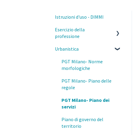
Istruzioni d'uso - DIMMI
Esercizio della
professione
Urbanistica
Parcelle, contratti e diritto
civile
PGT Milano- Norme
Deontologia
morfologiche
Responsabilità del
PGT Milano- Piano delle
professionista
regole
Privacy e GDPR
PGT Milano- Piano dei
servizi
Fisco
Piano di governo del
Prevenzione e Sicurezza
territorio
Antincendio