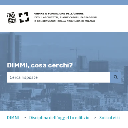
DIMMI, cosa cerchi?
Non sono presenti suggerimenti perché il campo di ricerca
DIMMI
Disciplina dell'oggetto edilizio
Sottotetti