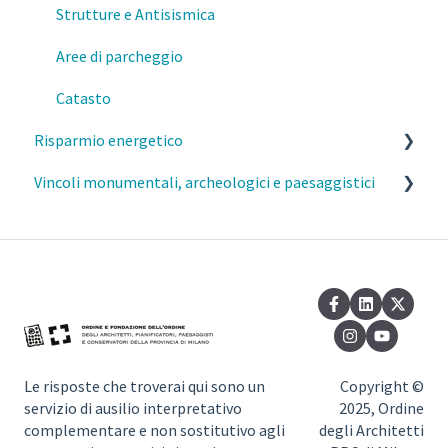
Strutture e Antisismica
Aree di parcheggio
Catasto
Risparmio energetico
Vincoli monumentali, archeologici e paesaggistici
Esercizio della professione e parcelle
Requisiti prestazionali degli edifici
Commissione del Paesaggio Milano
Efficienza e risparmio energetico
Autorizzazione Paesaggistica Semplificata
Normativa di riferimento
Vincoli monumentali
Vincoli paesaggistici
Le risposte che troverai qui sono un
Copyright ©
servizio di ausilio interpretativo
2025, Ordine
complementare e non sostitutivo agli
degli Architetti