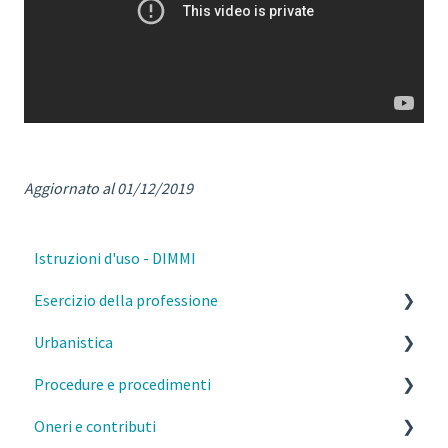
Aggiornato al 01/12/2019
Istruzioni d'uso - DIMMI
Esercizio della professione
Urbanistica
Parcelle, contratti e diritto civile
Procedure e procedimenti
Deontologia
PGT Milano- Norme morfologiche
Oneri e contributi
Responsabilità del professionista
PGT Milano- Piano delle regole
Titoli abilitativi ed edilizi