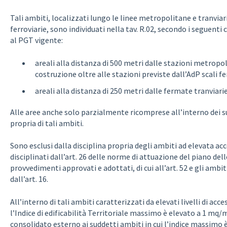
Tali ambiti, localizzati lungo le linee metropolitane e tranviarie,
ferroviarie, sono individuati nella tav. R.02, secondo i seguenti
al PGT vigente:
areali alla distanza di 500 metri dalle stazioni metropoli
costruzione oltre alle stazioni previste dall’AdP scali fer
areali alla distanza di 250 metri dalle fermate tranviarie 
Alle aree anche solo parzialmente ricomprese all’interno dei sud
propria di tali ambiti.
Sono esclusi dalla disciplina propria degli ambiti ad elevata acce
disciplinati dall’art. 26 delle norme di attuazione del piano dell
provvedimenti approvati e adottati, di cui all’art. 52 e gli ambi
dall’art. 16.
All’interno di tali ambiti caratterizzati da elevati livelli di acce
l’Indice di edificabilità Territoriale massimo è elevato a 1 mq/
consolidato esterno ai suddetti ambiti in cui l’indice massimo 