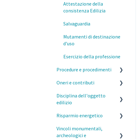
Attestazione della
Formazione
consistenza Edilizia
Salvaguardia
Mutamenti di destinazione
d'uso
Esercizio della professione
Procedure e procedimenti
Oneri e contributi
Titoli abilitativi ed edilizi
Disciplina dell'oggetto
MI- Pareri Preliminari
MI- Oneri urbanistici
edilizio
Qualifiche degli interventi
MI- Contributo di
Risparmio energetico
costruzione
Caratteristiche costruttive
Varianti SCIA/CILA/PdC
e funzionali degli edifici
Vincoli monumentali,
MI- Monetizzazione
Esercizio della professione
Comunicazioni (inizio/fine
archeologici e
Distanze
e parcelle