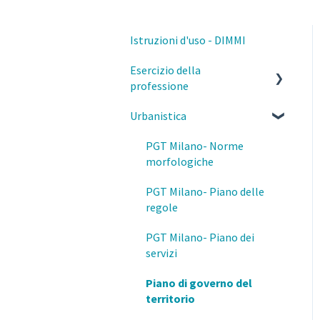
Istruzioni d'uso - DIMMI
Esercizio della
professione
Urbanistica
Parcelle, contratti e diritto
civile
PGT Milano- Norme
Deontologia
morfologiche
Responsabilità del
PGT Milano- Piano delle
professionista
regole
Privacy e GDPR
PGT Milano- Piano dei
servizi
Fisco
Piano di governo del
Prevenzione e Sicurezza
territorio
Antincendio