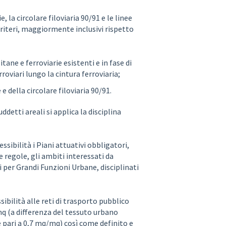
 la circolare filoviaria 90/91 e le linee
 criteri, maggiormente inclusivi rispetto
tane e ferroviarie esistenti e in fase di
roviari lungo la cintura ferroviaria;
e della circolare filoviaria 90/91.
detti areali si applica la disciplina
ssibilità i Piani attuativi obbligatori,
e regole, gli ambiti interessati da
ti per Grandi Funzioni Urbane, disciplinati
ssibilità alle reti di trasporto pubblico
mq (a differenza del tessuto urbano
è pari a 0,7 mq/mq) così come definito e