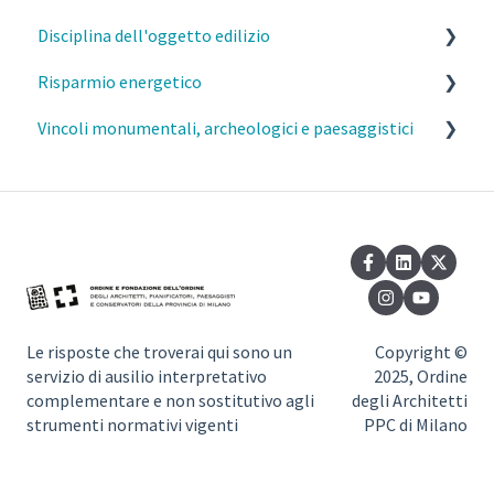
Disciplina dell'oggetto edilizio
MI- Pareri Preliminari
MI- Oneri urbanistici
Risparmio energetico
Qualifiche degli interventi
MI- Contributo di costruzione
Caratteristiche costruttive e funzionali degli edifici
Vincoli monumentali, archeologici e paesaggistici
Varianti SCIA/CILA/PdC
MI- Monetizzazione
Distanze
Esercizio della professione e parcelle
Comunicazioni (inizio/fine lavori, variazioni)
Elementi aggettanti delle facciate, parapetti e
Requisiti prestazionali degli edifici
Commissione del Paesaggio Milano
davanzali
Sanatorie
Efficienza e risparmio energetico
Autorizzazione Paesaggistica Semplificata
Barriere architettoniche
Pertinenze
Normativa di riferimento
Vincoli monumentali
Sottotetti
Regolamento di igiene – richiesta di deroghe
Vincoli paesaggistici
Seminterrati
Le risposte che troverai qui sono un
Copyright ©
MI- Impatto paesistico
servizio di ausilio interpretativo
2025, Ordine
Dotazioni igienico sanitarie
complementare e non sostitutivo agli
degli Architetti
strumenti normativi vigenti
PPC di Milano
Invarianza idraulica
Sicurezza