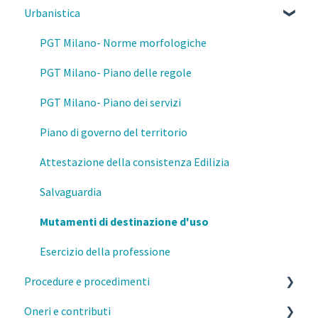
Urbanistica
Parcelle, contratti e diritto civile
Deontologia
PGT Milano- Norme morfologiche
Responsabilità del professionista
PGT Milano- Piano delle regole
Privacy e GDPR
PGT Milano- Piano dei servizi
Fisco
Piano di governo del territorio
Prevenzione e Sicurezza Antincendio
Attestazione della consistenza Edilizia
Formazione
Salvaguardia
Mutamenti di destinazione d'uso
Esercizio della professione
Procedure e procedimenti
Oneri e contributi
Titoli abilitativi ed edilizi