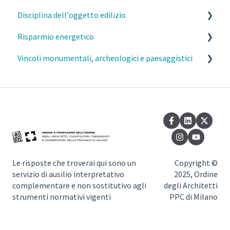
Disciplina dell'oggetto edilizio
MI- Pareri Preliminari
MI- Oneri urbanistici
Risparmio energetico
Qualifiche degli interventi
MI- Contributo di costruzione
Caratteristiche costruttive e funzionali degli edifici
Vincoli monumentali, archeologici e paesaggistici
Varianti SCIA/CILA/PdC
MI- Monetizzazione
Distanze
Esercizio della professione e parcelle
Comunicazioni (inizio/fine lavori, variazioni)
Elementi aggettanti delle facciate, parapetti e
Requisiti prestazionali degli edifici
Commissione del Paesaggio Milano
davanzali
Sanatorie
Efficienza e risparmio energetico
Autorizzazione Paesaggistica Semplificata
Barriere architettoniche
Pertinenze
Normativa di riferimento
Vincoli monumentali
Sottotetti
Regolamento di igiene – richiesta di deroghe
Vincoli paesaggistici
Seminterrati
Le risposte che troverai qui sono un
Copyright ©
MI- Impatto paesistico
servizio di ausilio interpretativo
2025, Ordine
Dotazioni igienico sanitarie
complementare e non sostitutivo agli
degli Architetti
strumenti normativi vigenti
PPC di Milano
Invarianza idraulica
Sicurezza