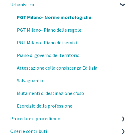
Urbanistica
Parcelle, contratti e diritto civile
Deontologia
PGT Milano- Norme morfologiche
Responsabilità del professionista
PGT Milano- Piano delle regole
Privacy e GDPR
PGT Milano- Piano dei servizi
Fisco
Piano di governo del territorio
Prevenzione e Sicurezza Antincendio
Attestazione della consistenza Edilizia
Formazione
Salvaguardia
Mutamenti di destinazione d'uso
Esercizio della professione
Procedure e procedimenti
Oneri e contributi
Titoli abilitativi ed edilizi