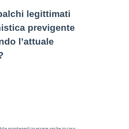
alchi legittimati
istica previgente
ndo l’attuale
?
bile mantenerli in essere anche in caso