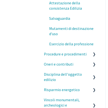
Attestazione della
Formazione
consistenza Edilizia
Salvaguardia
Mutamenti di destinazione
d'uso
Esercizio della professione
Procedure e procedimenti
Oneri e contributi
Titoli abilitativi ed edilizi
Disciplina dell'oggetto
MI- Pareri Preliminari
MI- Oneri urbanistici
edilizio
Qualifiche degli interventi
MI- Contributo di
Risparmio energetico
costruzione
Caratteristiche costruttive
Varianti SCIA/CILA/PdC
e funzionali degli edifici
Vincoli monumentali,
MI- Monetizzazione
Esercizio della professione
Comunicazioni (inizio/fine
archeologici e
Distanze
e parcelle