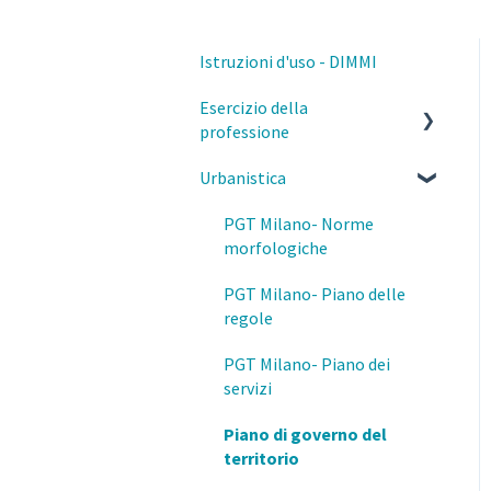
Istruzioni d'uso - DIMMI
Esercizio della
professione
Urbanistica
Parcelle, contratti e diritto
civile
PGT Milano- Norme
Deontologia
morfologiche
Responsabilità del
PGT Milano- Piano delle
professionista
regole
Privacy e GDPR
PGT Milano- Piano dei
servizi
Fisco
Piano di governo del
Prevenzione e Sicurezza
territorio
Antincendio