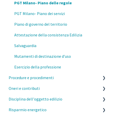
Responsabilità del professionista
PGT Milano- Piano delle regole
Privacy e GDPR
PGT Milano- Piano dei servizi
Fisco
Piano di governo del territorio
Prevenzione e Sicurezza Antincendio
Attestazione della consistenza Edilizia
Formazione
Salvaguardia
Mutamenti di destinazione d'uso
Esercizio della professione
Procedure e procedimenti
Oneri e contributi
Titoli abilitativi ed edilizi
Disciplina dell'oggetto edilizio
MI- Pareri Preliminari
MI- Oneri urbanistici
Risparmio energetico
Qualifiche degli interventi
MI- Contributo di costruzione
Caratteristiche costruttive e funzionali degli edifici