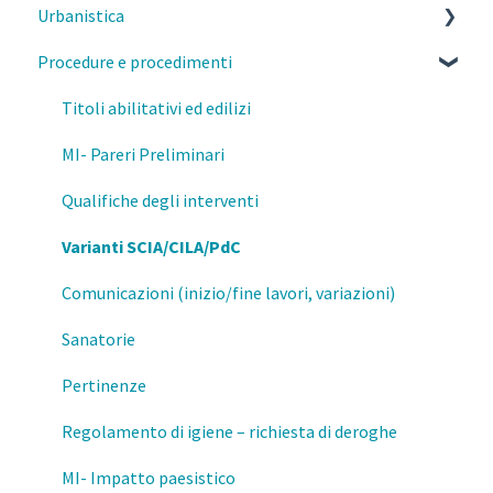
Urbanistica
Parcelle, contratti e diritto civile
Procedure e procedimenti
Deontologia
PGT Milano- Norme morfologiche
Responsabilità del professionista
PGT Milano- Piano delle regole
Titoli abilitativi ed edilizi
Privacy e GDPR
PGT Milano- Piano dei servizi
MI- Pareri Preliminari
Fisco
Piano di governo del territorio
Qualifiche degli interventi
Prevenzione e Sicurezza Antincendio
Attestazione della consistenza Edilizia
Varianti SCIA/CILA/PdC
Formazione
Salvaguardia
Comunicazioni (inizio/fine lavori, variazioni)
Mutamenti di destinazione d'uso
Sanatorie
Esercizio della professione
Pertinenze
Regolamento di igiene – richiesta di deroghe
MI- Impatto paesistico