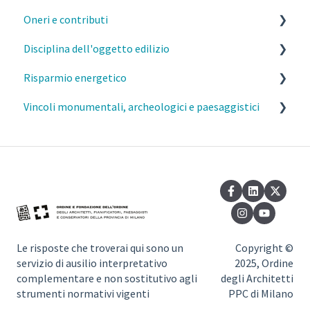
Oneri e contributi
Disciplina dell'oggetto edilizio
MI- Oneri urbanistici
Risparmio energetico
MI- Contributo di costruzione
Caratteristiche costruttive e funzionali degli edifici
Vincoli monumentali, archeologici e paesaggistici
MI- Monetizzazione
Distanze
Esercizio della professione e parcelle
Elementi aggettanti delle facciate, parapetti e
Requisiti prestazionali degli edifici
Commissione del Paesaggio Milano
davanzali
Efficienza e risparmio energetico
Autorizzazione Paesaggistica Semplificata
Barriere architettoniche
Normativa di riferimento
Vincoli monumentali
Sottotetti
Vincoli paesaggistici
Seminterrati
Le risposte che troverai qui sono un
Copyright ©
servizio di ausilio interpretativo
2025, Ordine
Dotazioni igienico sanitarie
complementare e non sostitutivo agli
degli Architetti
strumenti normativi vigenti
PPC di Milano
Invarianza idraulica