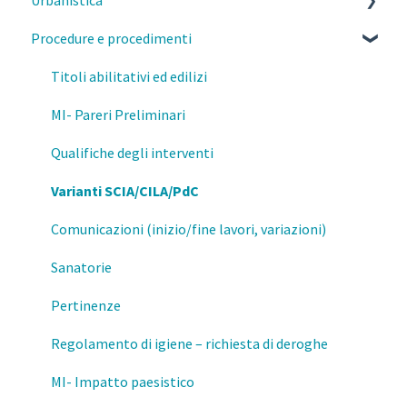
Urbanistica
Parcelle, contratti e diritto civile
Procedure e procedimenti
Deontologia
PGT Milano- Norme morfologiche
Responsabilità del professionista
PGT Milano- Piano delle regole
Titoli abilitativi ed edilizi
Privacy e GDPR
PGT Milano- Piano dei servizi
MI- Pareri Preliminari
Fisco
Piano di governo del territorio
Qualifiche degli interventi
Prevenzione e Sicurezza Antincendio
Attestazione della consistenza Edilizia
Varianti SCIA/CILA/PdC
Formazione
Salvaguardia
Comunicazioni (inizio/fine lavori, variazioni)
Mutamenti di destinazione d'uso
Sanatorie
Esercizio della professione
Pertinenze
Regolamento di igiene – richiesta di deroghe
MI- Impatto paesistico