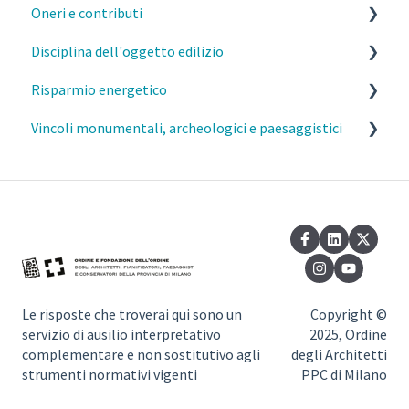
Oneri e contributi
Disciplina dell'oggetto edilizio
MI- Oneri urbanistici
Risparmio energetico
MI- Contributo di costruzione
Caratteristiche costruttive e funzionali degli edifici
Vincoli monumentali, archeologici e paesaggistici
MI- Monetizzazione
Distanze
Esercizio della professione e parcelle
Elementi aggettanti delle facciate, parapetti e
Requisiti prestazionali degli edifici
Commissione del Paesaggio Milano
davanzali
Efficienza e risparmio energetico
Autorizzazione Paesaggistica Semplificata
Barriere architettoniche
Normativa di riferimento
Vincoli monumentali
Sottotetti
Vincoli paesaggistici
Seminterrati
Le risposte che troverai qui sono un
Copyright ©
servizio di ausilio interpretativo
2025, Ordine
Dotazioni igienico sanitarie
complementare e non sostitutivo agli
degli Architetti
strumenti normativi vigenti
PPC di Milano
Invarianza idraulica