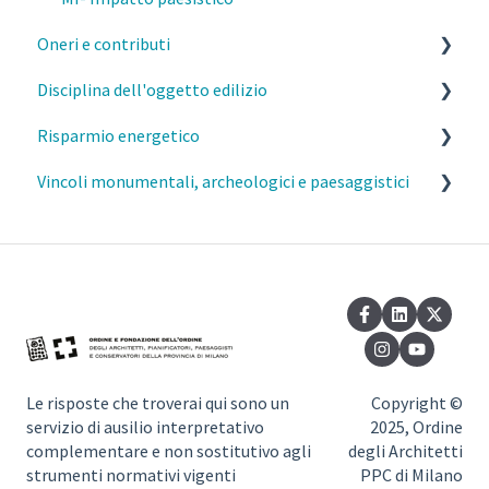
Oneri e contributi
Disciplina dell'oggetto edilizio
MI- Oneri urbanistici
Risparmio energetico
MI- Contributo di costruzione
Caratteristiche costruttive e funzionali degli edifici
Vincoli monumentali, archeologici e paesaggistici
MI- Monetizzazione
Distanze
Esercizio della professione e parcelle
Elementi aggettanti delle facciate, parapetti e
Requisiti prestazionali degli edifici
Commissione del Paesaggio Milano
davanzali
Efficienza e risparmio energetico
Autorizzazione Paesaggistica Semplificata
Barriere architettoniche
Normativa di riferimento
Vincoli monumentali
Sottotetti
Vincoli paesaggistici
Seminterrati
Le risposte che troverai qui sono un
Copyright ©
servizio di ausilio interpretativo
2025, Ordine
Dotazioni igienico sanitarie
complementare e non sostitutivo agli
degli Architetti
strumenti normativi vigenti
PPC di Milano
Invarianza idraulica