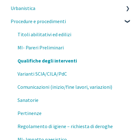
Urbanistica
Parcelle, contratti e diritto civile
Procedure e procedimenti
Deontologia
PGT Milano- Norme morfologiche
Responsabilità del professionista
PGT Milano- Piano delle regole
Titoli abilitativi ed edilizi
Privacy e GDPR
PGT Milano- Piano dei servizi
MI- Pareri Preliminari
Fisco
Piano di governo del territorio
Qualifiche degli interventi
Prevenzione e Sicurezza Antincendio
Attestazione della consistenza Edilizia
Varianti SCIA/CILA/PdC
Formazione
Salvaguardia
Comunicazioni (inizio/fine lavori, variazioni)
Mutamenti di destinazione d'uso
Sanatorie
Esercizio della professione
Pertinenze
Regolamento di igiene – richiesta di deroghe
MI- Impatto paesistico