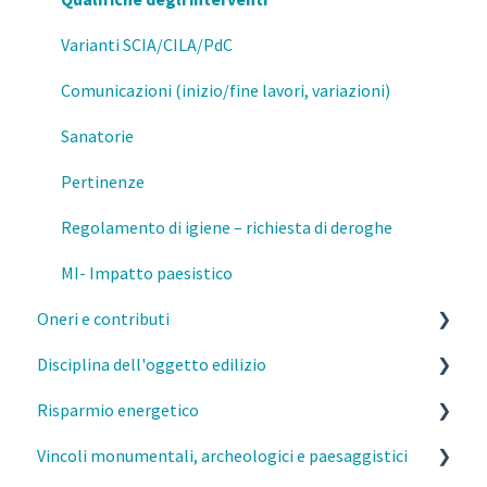
Prevenzione e Sicurezza Antincendio
Attestazione della consistenza Edilizia
Varianti SCIA/CILA/PdC
Formazione
Salvaguardia
Comunicazioni (inizio/fine lavori, variazioni)
Mutamenti di destinazione d'uso
Sanatorie
Esercizio della professione
Pertinenze
Regolamento di igiene – richiesta di deroghe
MI- Impatto paesistico
Oneri e contributi
Disciplina dell'oggetto edilizio
MI- Oneri urbanistici
Risparmio energetico
MI- Contributo di costruzione
Caratteristiche costruttive e funzionali degli edifici
Vincoli monumentali, archeologici e paesaggistici
MI- Monetizzazione
Distanze
Esercizio della professione e parcelle