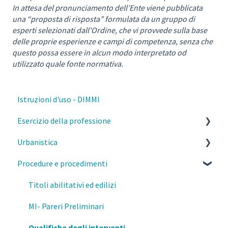
In attesa del pronunciamento dell’Ente viene pubblicata
una “proposta di risposta” formulata da un gruppo di
esperti selezionati dall'Ordine, che vi provvede sulla base
delle proprie esperienze e campi di competenza, senza che
questo possa essere in alcun modo interpretato od
utilizzato quale fonte normativa.
Istruzioni d'uso - DIMMI
Esercizio della professione
Urbanistica
Parcelle, contratti e diritto civile
Procedure e procedimenti
Deontologia
PGT Milano- Norme morfologiche
Responsabilità del professionista
PGT Milano- Piano delle regole
Titoli abilitativi ed edilizi
Privacy e GDPR
PGT Milano- Piano dei servizi
MI- Pareri Preliminari
Fisco
Piano di governo del territorio
Qualifiche degli interventi