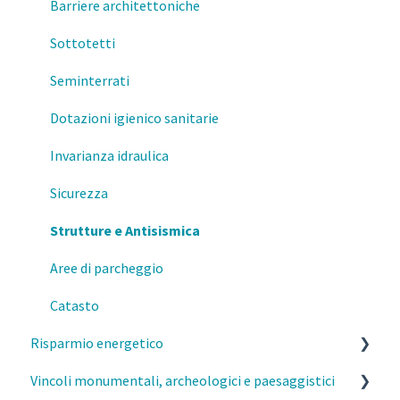
Barriere architettoniche
Esercizio della professione
Pertinenze
Sottotetti
Regolamento di igiene – richiesta di deroghe
Seminterrati
MI- Impatto paesistico
Dotazioni igienico sanitarie
Invarianza idraulica
Sicurezza
Strutture e Antisismica
Aree di parcheggio
Catasto
Risparmio energetico
Vincoli monumentali, archeologici e paesaggistici
Esercizio della professione e parcelle