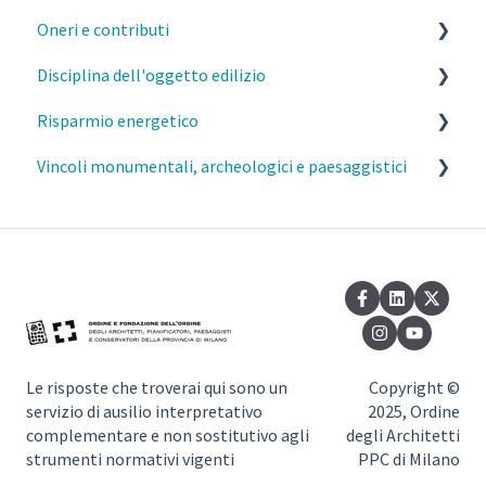
Oneri e contributi
Disciplina dell'oggetto edilizio
MI- Oneri urbanistici
Risparmio energetico
MI- Contributo di costruzione
Caratteristiche costruttive e funzionali degli edifici
Vincoli monumentali, archeologici e paesaggistici
MI- Monetizzazione
Distanze
Esercizio della professione e parcelle
Elementi aggettanti delle facciate, parapetti e
Requisiti prestazionali degli edifici
Commissione del Paesaggio Milano
davanzali
Efficienza e risparmio energetico
Autorizzazione Paesaggistica Semplificata
Barriere architettoniche
Normativa di riferimento
Vincoli monumentali
Sottotetti
Vincoli paesaggistici
Seminterrati
Le risposte che troverai qui sono un
Copyright ©
servizio di ausilio interpretativo
2025, Ordine
Dotazioni igienico sanitarie
complementare e non sostitutivo agli
degli Architetti
strumenti normativi vigenti
PPC di Milano
Invarianza idraulica