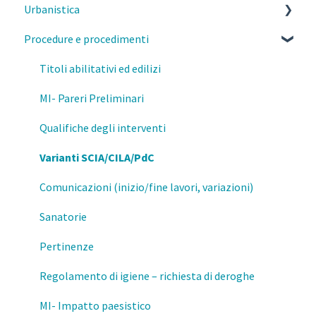
Urbanistica
Parcelle, contratti e diritto civile
Procedure e procedimenti
Deontologia
PGT Milano- Norme morfologiche
Responsabilità del professionista
PGT Milano- Piano delle regole
Titoli abilitativi ed edilizi
Privacy e GDPR
PGT Milano- Piano dei servizi
MI- Pareri Preliminari
Fisco
Piano di governo del territorio
Qualifiche degli interventi
Prevenzione e Sicurezza Antincendio
Attestazione della consistenza Edilizia
Varianti SCIA/CILA/PdC
Formazione
Salvaguardia
Comunicazioni (inizio/fine lavori, variazioni)
Mutamenti di destinazione d'uso
Sanatorie
Esercizio della professione
Pertinenze
Regolamento di igiene – richiesta di deroghe
MI- Impatto paesistico