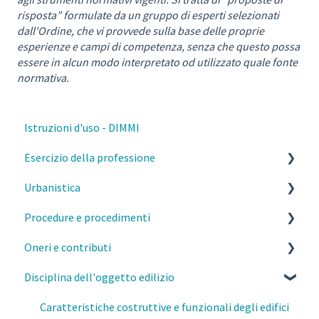
risposta” formulate da un gruppo di esperti selezionati
dall'Ordine, che vi provvede sulla base delle proprie
esperienze e campi di competenza, senza che questo possa
essere in alcun modo interpretato od utilizzato quale fonte
normativa.
Istruzioni d'uso - DIMMI
Esercizio della professione
Urbanistica
Parcelle, contratti e diritto civile
Procedure e procedimenti
Deontologia
PGT Milano- Norme morfologiche
Oneri e contributi
Responsabilità del professionista
PGT Milano- Piano delle regole
Titoli abilitativi ed edilizi
Disciplina dell'oggetto edilizio
Privacy e GDPR
PGT Milano- Piano dei servizi
MI- Pareri Preliminari
MI- Oneri urbanistici
Fisco
Piano di governo del territorio
Qualifiche degli interventi
MI- Contributo di costruzione
Caratteristiche costruttive e funzionali degli edifici