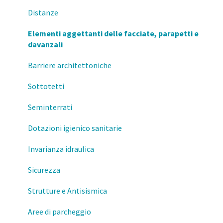
Prevenzione e Sicurezza Antincendio
Attestazione della consistenza Edilizia
Varianti SCIA/CILA/PdC
MI- Monetizzazione
Distanze
Formazione
Salvaguardia
Comunicazioni (inizio/fine lavori, variazioni)
Elementi aggettanti delle facciate, parapetti e
davanzali
Mutamenti di destinazione d'uso
Sanatorie
Barriere architettoniche
Esercizio della professione
Pertinenze
Sottotetti
Regolamento di igiene – richiesta di deroghe
Seminterrati
MI- Impatto paesistico
Dotazioni igienico sanitarie
Invarianza idraulica
Sicurezza
Strutture e Antisismica
Aree di parcheggio