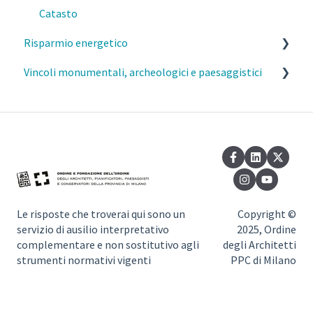
Catasto
Risparmio energetico
Vincoli monumentali, archeologici e paesaggistici
Esercizio della professione e parcelle
Requisiti prestazionali degli edifici
Commissione del Paesaggio Milano
Efficienza e risparmio energetico
Autorizzazione Paesaggistica Semplificata
Normativa di riferimento
Vincoli monumentali
Vincoli paesaggistici
Le risposte che troverai qui sono un
Copyright ©
servizio di ausilio interpretativo
2025, Ordine
complementare e non sostitutivo agli
degli Architetti
strumenti normativi vigenti
PPC di Milano