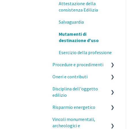
Attestazione della
Formazione
consistenza Edilizia
Salvaguardia
Mutamenti di
destinazione d'uso
Esercizio della professione
Procedure e procedimenti
Oneri e contributi
Titoli abilitativi ed edilizi
Disciplina dell'oggetto
MI- Pareri Preliminari
MI- Oneri urbanistici
edilizio
Qualifiche degli interventi
MI- Contributo di
Risparmio energetico
costruzione
Caratteristiche costruttive
Varianti SCIA/CILA/PdC
e funzionali degli edifici
Vincoli monumentali,
MI- Monetizzazione
Esercizio della professione
Comunicazioni (inizio/fine
archeologici e
Distanze
e parcelle