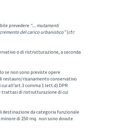
ibile prevedere
“... mutamenti
ncremento del carico urbanistico”
(cfr:
rvativo o di ristrutturazione, a seconda
lo se non sono previste opere
si di restauro/risanamento conservativo
di cui all’art.3 comma 1 lett.d) DPR
trattasi di ristrutturazione di cui
 di destinazione da categoria funzionale
SL minore di 250 mq. non sono dovute