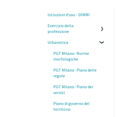
Istruzioni d'uso - DIMMI
Esercizio della
professione
Urbanistica
Parcelle, contratti e diritto
civile
PGT Milano- Norme
Deontologia
morfologiche
Responsabilità del
PGT Milano- Piano delle
professionista
regole
Privacy e GDPR
PGT Milano- Piano dei
servizi
Fisco
Piano di governo del
Prevenzione e Sicurezza
territorio
Antincendio