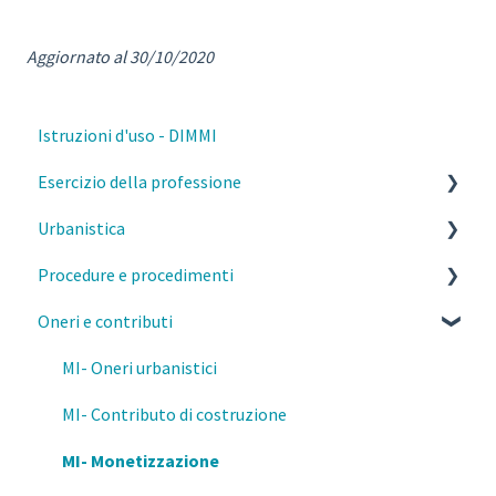
Aggiornato al 30/10/2020
Istruzioni d'uso - DIMMI
Esercizio della professione
Urbanistica
Parcelle, contratti e diritto civile
Procedure e procedimenti
Deontologia
PGT Milano- Norme morfologiche
Oneri e contributi
Responsabilità del professionista
PGT Milano- Piano delle regole
Titoli abilitativi ed edilizi
Privacy e GDPR
PGT Milano- Piano dei servizi
MI- Pareri Preliminari
MI- Oneri urbanistici
Fisco
Piano di governo del territorio
Qualifiche degli interventi
MI- Contributo di costruzione
Prevenzione e Sicurezza Antincendio
Attestazione della consistenza Edilizia
Varianti SCIA/CILA/PdC
MI- Monetizzazione